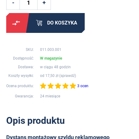
DO KOSZYKA
SKU:
011.003.001
Dostępność:
W magazynie
Dostawa:
w ciągu 48 godzin
Koszty wysyłki:
od 17,50 zł (
sprawdź
)
Ocena produktu:
3 ocen
Gwarancja:
24 miesiące
Opis produktu
Dystans montażowy szyldu reklamowego