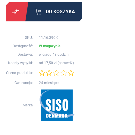
DO KOSZYKA
SKU:
11.16.390-0
Dostępność:
W magazynie
Dostawa:
w ciągu 48 godzin
Koszty wysyłki:
od 17,50 zł (
sprawdź
)
Ocena produktu:
Gwarancja:
24 miesiące
Marka