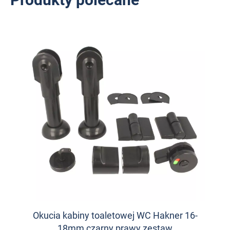
Okucia kabiny toaletowej WC Hakner 16-
18mm czarny prawy zestaw