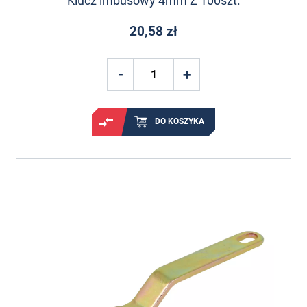
Klucz imbusowy 4mm Z 100szt.
20,58 zł
DO KOSZYKA