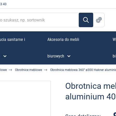
33 43
cia sanitarne i
Akcesoria do mebli
W
C
biurowych
bi
blowe
Obrotnice meblowe
Obrotnica meblowa 360° ø300 Hakner alumin
Obrotnica me
aluminium 4