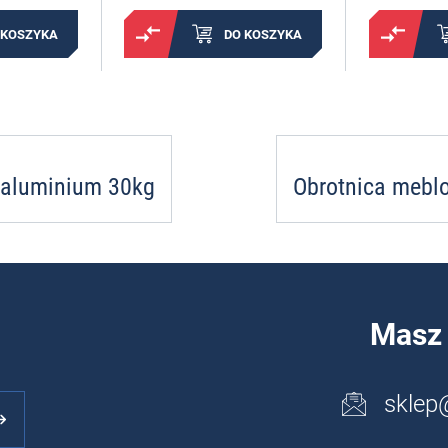
 KOSZYKA
DO KOSZYKA
 aluminium 30kg
Obrotnica mebl
Masz 
sklep