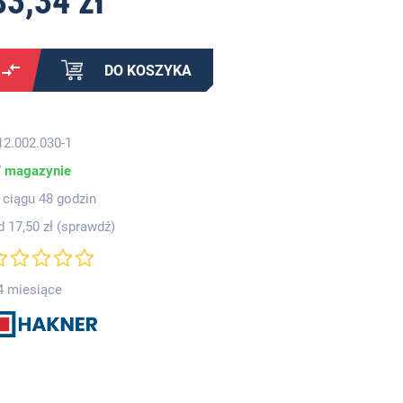
83,34 zł
DO KOSZYKA
12.002.030-1
 magazynie
 ciągu 48 godzin
d 17,50 zł (
sprawdź
)
4 miesiące