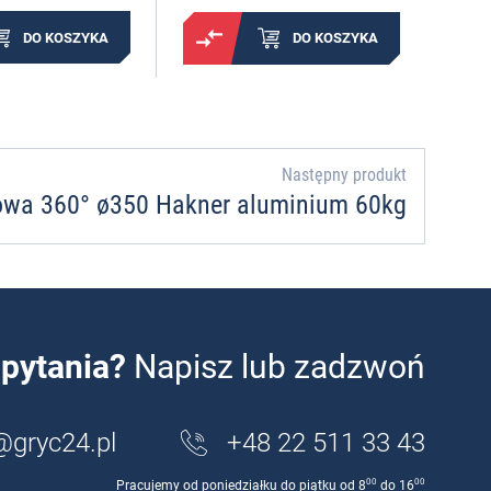
DO KOSZYKA
DO KOSZYKA
Następny produkt
owa 360° ø350 Hakner aluminium 60kg
pytania?
Napisz lub zadzwoń
@gryc24.pl
+48 22 511 33 43
00
00
Pracujemy od poniedziałku do piątku od 8
do 16