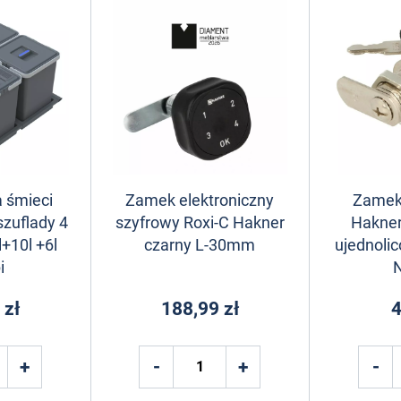
 śmieci
Zamek elektroniczny
Zamek
szuflady 4
szyfrowy Roxi-C Hakner
Hakne
+10l +6l
czarny L-30mm
ujednolic
i
 zł
188,99 zł
4