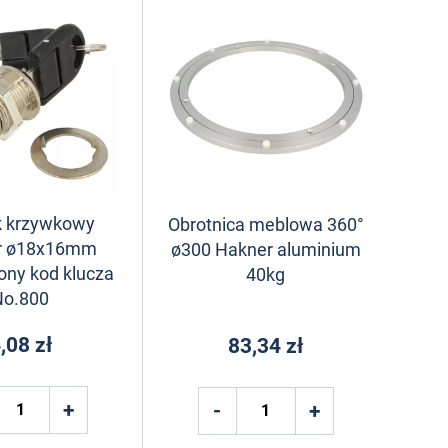
 krzywkowy
Obrotnica meblowa 360°
r ø18x16mm
ø300 Hakner aluminium
ony kod klucza
40kg
No.800
,08 zł
83,34 zł