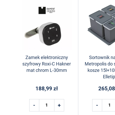
Zamek elektroniczny
Sortownik na
szyfrowy Roxi-C Hakner
Metropolis do 
mat chrom L-30mm
kosze 15l+10l
Elletip
188,99 zł
265,08