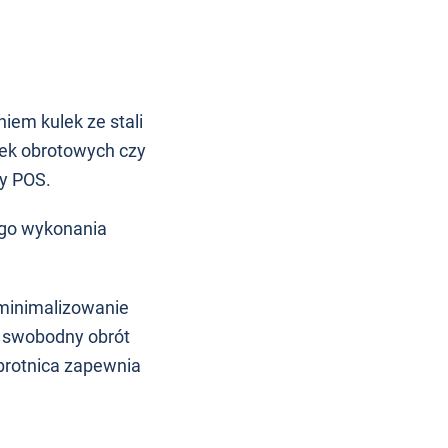
iem kulek ze stali
łek obrotowych czy
y POS.
rego wykonania
zminimalizowanie
a swobodny obrót
obrotnica zapewnia