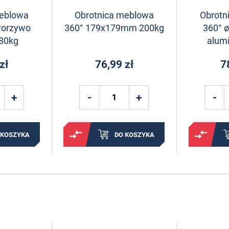
meblowa
Obrotnica meblowa
Obrotn
worzywo
360° 179x179mm 200kg
360° 
 80kg
alum
zł
76,99 zł
7
 KOSZYKA
DO KOSZYKA