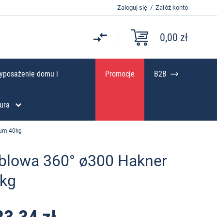
Zaloguj się
/
Załóż konto
0,00 zł
yposażenie domu i
Promocje
B2B
ura
ium 40kg
blowa 360° ø300 Hakner
0kg