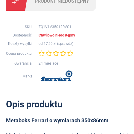
PRODUKT NIEDOSTĘPNY
SKU:
ZQ1V1V35012RVC1
Dostępność:
Chwilowo niedostępny
Koszty wysyłki:
od 17,50 zł (
sprawdź
)
Ocena produktu:
Gwarancja:
24 miesiące
Marka
Opis produktu
Metaboks Ferrari o wymiarach 350x86mm