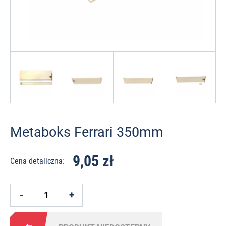
Organizery na biurko
Filce, zaślepki, odbojniki
Zasuwki meblowe
Zawiasy tłoczkowe
Systemy montażowe
Przyssawki
Piktogramy
Okucia do drzwi i okien
Torby i plecaki
Drążki, wsporniki, haczyki ubraniowe
Zawiasy splatane
Prowadnice drzwi szklanych
przesuwnych
Wsporniki półek meblowych
Zawiasy do klap
Okucia do szkatułek
Zawiasy trzpieniowe
Zawieszki do szafek
Klucze imbusowe
Metaboks Ferrari 350mm
Uchwyty meblowe
9,05 zł
Cena detaliczna:
Ślizgi meblowe
Zaślepki do rur i profili
Listwy przymykowe i łączące