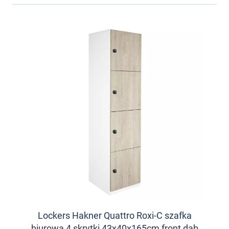
Lockers Hakner Quattro Roxi-C szafka
biurowa 4 skrytki 43x40x165cm front dąb