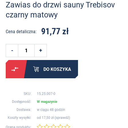
Zawias do drzwi sauny Trebisov
czarny matowy
91,77 zł
Cena detaliczna:
DO KOSZYKA
SKU:
15.25.007-0
Dostępność:
W magazynie
Dostawa:
w ciągu 48 godzin
Koszty wysyłki:
od 17,50 zł (
sprawdź
)
Ocena produktu: