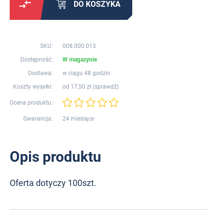
DO KOSZYKA
SKU:
008.000.013
Dostępność:
W magazynie
Dostawa:
w ciągu 48 godzin
Koszty wysyłki:
od 17,50 zł (
sprawdź
)
Ocena produktu:
Gwarancja:
24 miesiące
Opis produktu
Oferta dotyczy 100szt.