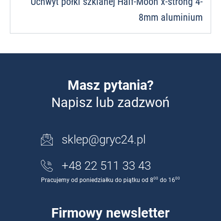
Uchwyt półki szklanej Half-Moon x-strong 4-
8mm aluminium
Masz pytania?
Napisz lub zadzwoń
sklep@gryc24.pl
+48 22 511 33 43
00
00
Pracujemy od poniedziałku do piątku od 8
do 16
Firmowy newsletter