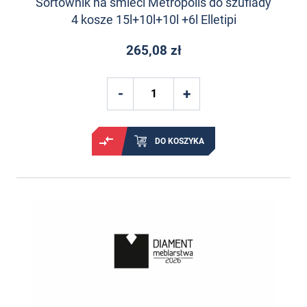
Sortownik na śmieci Metropolis do szuflady
4 kosze 15l+10l+10l +6l Elletipi
265,08 zł
DO KOSZYKA