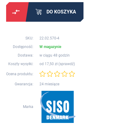
DO KOSZYKA
SKU:
22.02.570-4
Dostępność:
W magazynie
Dostawa:
w ciągu 48 godzin
Koszty wysyłki:
od 17,50 zł (
sprawdź
)
Ocena produktu:
Gwarancja:
24 miesiące
Marka