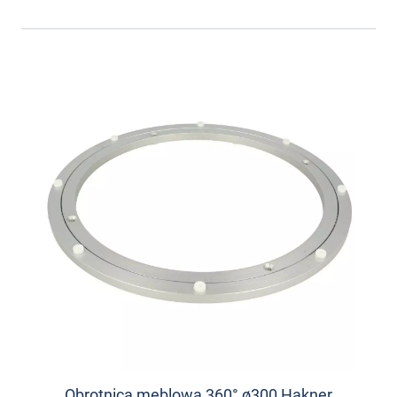
Obrotnica meblowa 360° ø300 Hakner