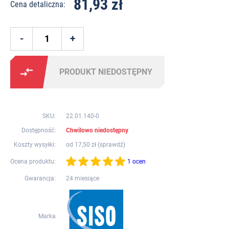
81,93 zł
Cena detaliczna:
PRODUKT NIEDOSTĘPNY
SKU:
22.01.140-0
Dostępność:
Chwilowo niedostępny
Koszty wysyłki:
od 17,50 zł (
sprawdź
)
Ocena produktu:
1 ocen
Gwarancja:
24 miesiące
Marka