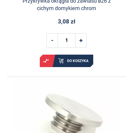
Przykrywka okrągła do zawiasu ø26 z
cichym domykiem chrom
3,08 zł
DO KOSZYKA