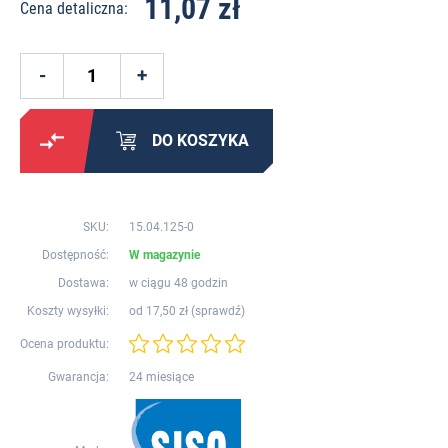
11,07 zł
Cena detaliczna:
DO KOSZYKA
SKU:
15.04.125-0
Dostępność:
W magazynie
Dostawa:
w ciągu 48 godzin
Koszty wysyłki:
od 17,50 zł (
sprawdź
)
Ocena produktu:
Gwarancja:
24 miesiące