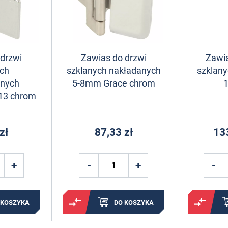
 drzwi
Zawias do drzwi
Zawia
ych
szklanych nakładanych
szklany
nych
5-8mm Grace chrom
1
-13 chrom
zł
87,33 zł
13
 KOSZYKA
DO KOSZYKA