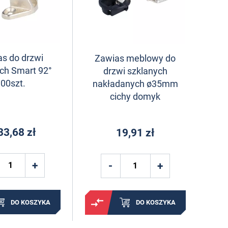
s do drzwi
Zawias meblowy do
ch Smart 92°
drzwi szklanych
00szt.
nakładanych ø35mm
cichy domyk
33,68 zł
19,91 zł
DO KOSZYKA
DO KOSZYKA