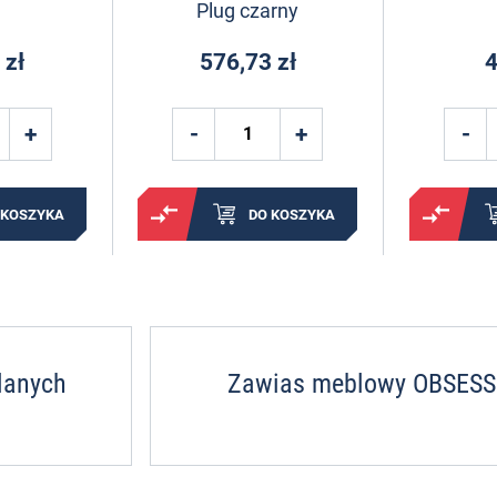
Plug czarny
 zł
576,73 zł
4
 KOSZYKA
DO KOSZYKA
lanych
Zawias meblowy OBSESSI