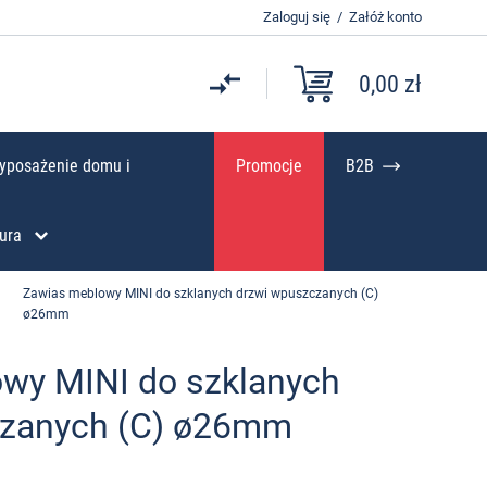
Zaloguj się
/
Załóż konto
0,00 zł
yposażenie domu i
Promocje
B2B
ura
Zawias meblowy MINI do szklanych drzwi wpuszczanych (C)
ø26mm
wy MINI do szklanych
czanych (C) ø26mm