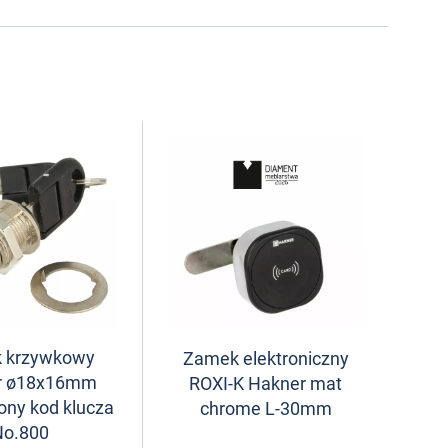
 krzywkowy
Zamek elektroniczny
r ø18x16mm
ROXI-K Hakner mat
ony kod klucza
chrome L-30mm
No.800