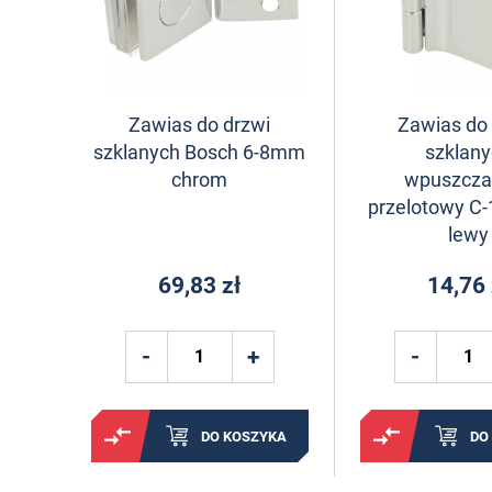
Zawias do drzwi
Zawias do
szklanych Bosch 6-8mm
szklan
chrom
wpuszcza
przelotowy C
lewy
69,83 zł
14,76 
DO KOSZYKA
DO