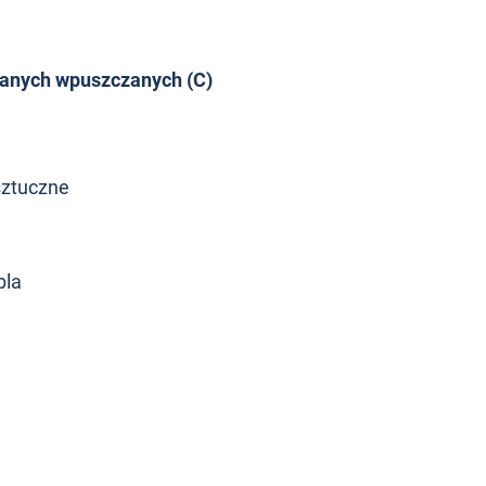
lanych wpuszczanych (C)
sztuczne
bla