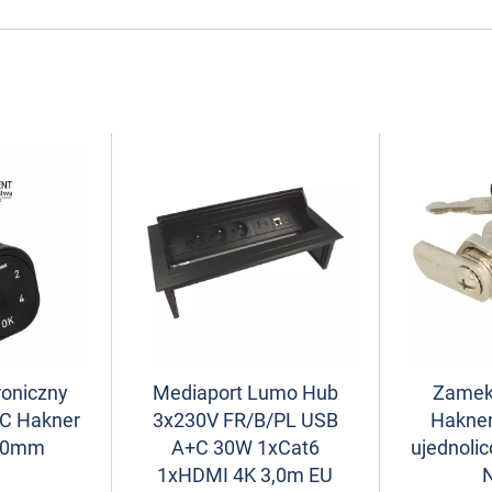
roniczny
Mediaport Lumo Hub
Zamek
-C Hakner
3x230V FR/B/PL USB
Hakne
-30mm
A+C 30W 1xCat6
ujednolic
1xHDMI 4K 3,0m EU