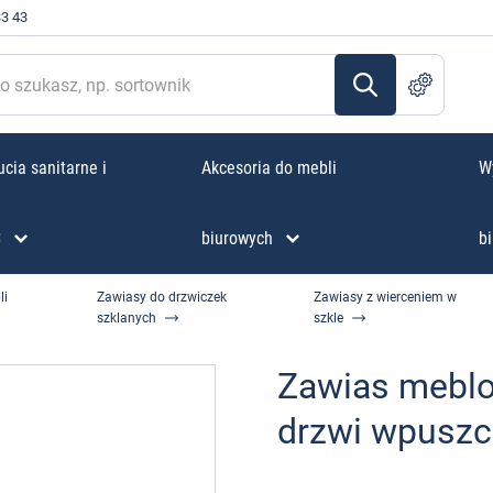
33 43
cia sanitarne i
Akcesoria do mebli
W
C
biurowych
bi
li
Zawiasy do drzwiczek
Zawiasy z wierceniem w
szklanych
szkle
Zawias meblo
drzwi wpusz