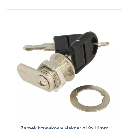
Zamek krzywkowy Hakner ø18x16mm