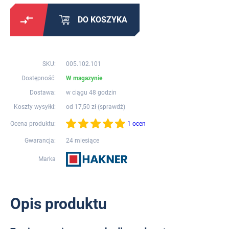
DO KOSZYKA
SKU:
005.102.101
Dostępność:
W magazynie
Dostawa:
w ciągu 48 godzin
Koszty wysyłki:
od 17,50 zł (
sprawdź
)
Ocena produktu:
1 ocen
Gwarancja:
24 miesiące
Marka
Opis produktu