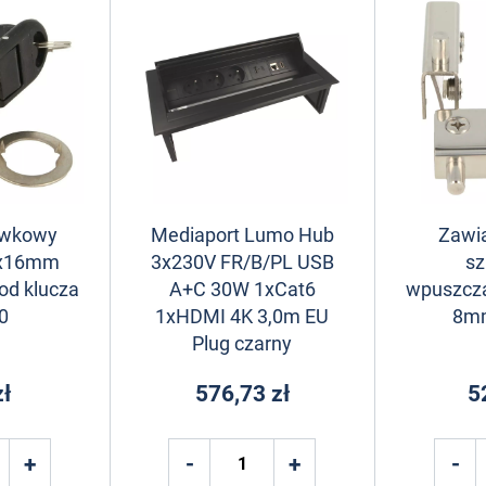
ywkowy
Mediaport Lumo Hub
Zawia
8x16mm
3x230V FR/B/PL USB
sz
od klucza
A+C 30W 1xCat6
wpuszcz
0
1xHDMI 4K 3,0m EU
8mm
Plug czarny
zł
576,73 zł
5