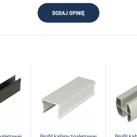
DODAJ OPINIĘ
toaletowej
Profil kabiny toaletowej
Profil ka