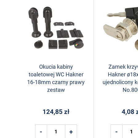
Okucia kabiny
Zamek krz
toaletowej WC Hakner
Hakner ø1
16-18mm czarny prawy
ujednolicony k
zestaw
No.80
124,85 zł
4,08 