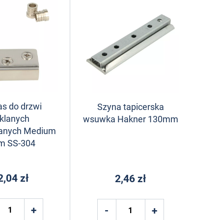
s do drzwi
Szyna tapicerska
klanych
wsuwka Hakner 130mm
anych Medium
 SS-304
2,04 zł
2,46 zł