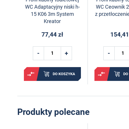
WC Adaptacyjny niski h-
WC Ceownik 
15 K06 3m System
z przetłoczeni
Kreator
77,44 zł
154,41
DO KOSZYKA
DO
Produkty polecane