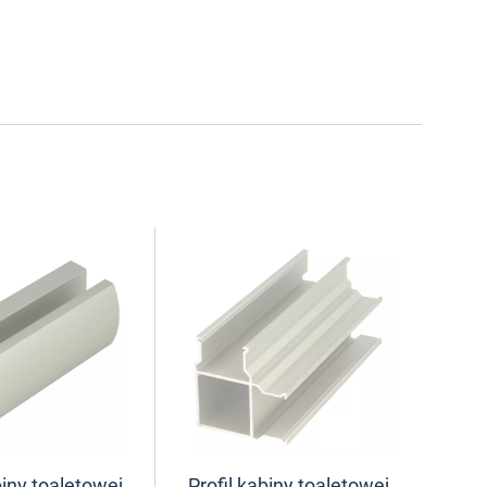
biny toaletowej
Profil kabiny toaletowej