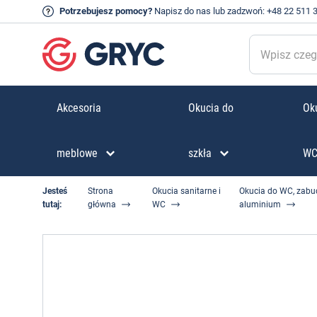
Potrzebujesz pomocy?
Napisz do nas
lub zadzwoń:
+48 22 511 
Akcesoria
Okucia do
Oku
meblowe
szkła
W
Jesteś
Strona
Okucia sanitarne i
Okucia do WC, zabudo
tutaj:
główna
WC
aluminium