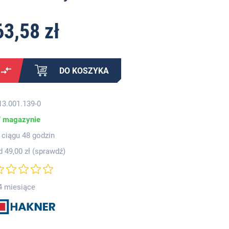
63,58 zł
DO KOSZYKA
13.001.139-0
 magazynie
 ciągu 48 godzin
d 49,00 zł (
sprawdź
)
4 miesiące