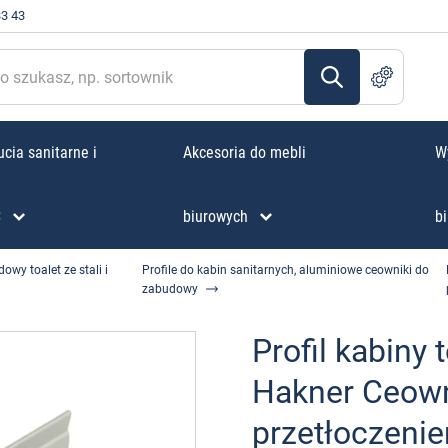
33 43
cia sanitarne i
Akcesoria do mebli
W
C
biurowych
bi
wy toalet ze stali i
Profile do kabin sanitarnych, aluminiowe ceowniki do
zabudowy
Profil kabiny
Hakner Ceow
przetłoczeni