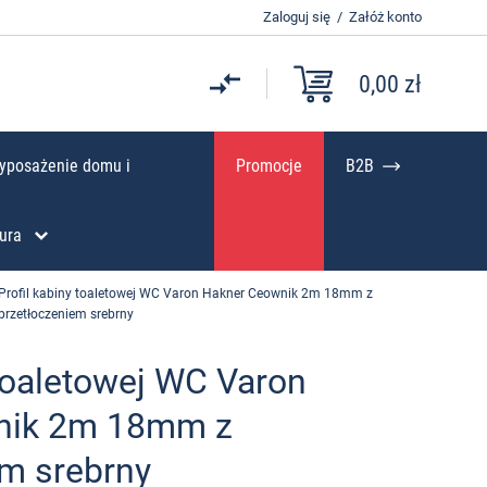
Zaloguj się
/
Załóż konto
0,00 zł
yposażenie domu i
Promocje
B2B
ura
Profil kabiny toaletowej WC Varon Hakner Ceownik 2m 18mm z
przetłoczeniem srebrny
 toaletowej WC Varon
nik 2m 18mm z
em srebrny