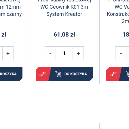
2m 12mm
WC Ceownik K01 3m
WC Va
em czarny
System Kreator
Konstruk
3m
 zł
61,08 zł
18
 KOSZYKA
DO KOSZYKA