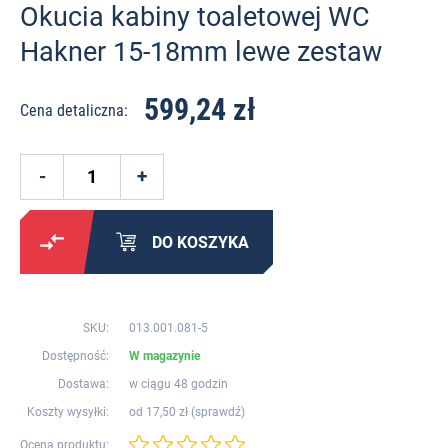
Okucia kabiny toaletowej WC
Hakner 15-18mm lewe zestaw
599,24 zł
Cena detaliczna:
DO KOSZYKA
SKU:
013.001.081-5
Dostępność:
W magazynie
Dostawa:
w ciągu 48 godzin
Koszty wysyłki:
od 17,50 zł (
sprawdź
)
Ocena produktu: