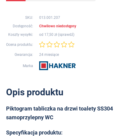
SKU:
013.001.207
Dostępność:
Chwilowo niedostępny
Koszty wysyłki:
od 17,50 zł (
sprawdź
)
Ocena produktu:
Gwarancja:
24 miesiące
Marka
Opis produktu
Piktogram tabliczka na drzwi toalety SS304
samoprzylepny WC
Specyfikacja produktu: