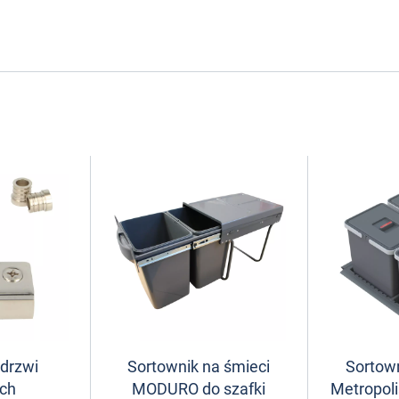
 drzwi
Sortownik na śmieci
Sortown
ych
MODURO do szafki
Metropoli