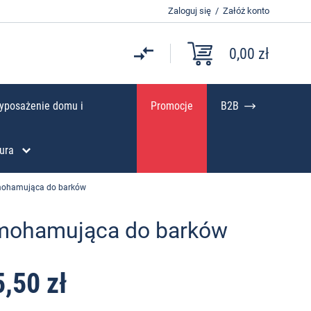
Zaloguj się
/
Załóż konto
0,00 zł
yposażenie domu i
Promocje
B2B
ura
mohamująca do barków
mohamująca do barków
5,50 zł