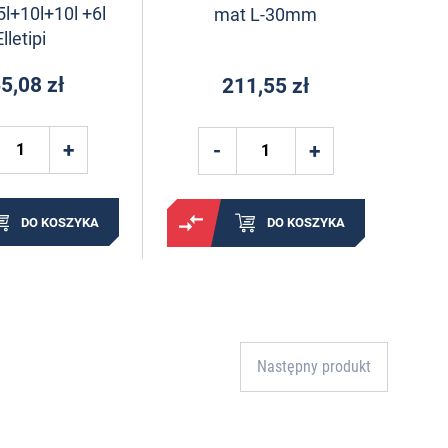
l+10l+10l +6l
mat L-30mm
Elletipi
5,08 zł
211,55 zł
DO KOSZYKA
DO KOSZYKA
Następny produkt