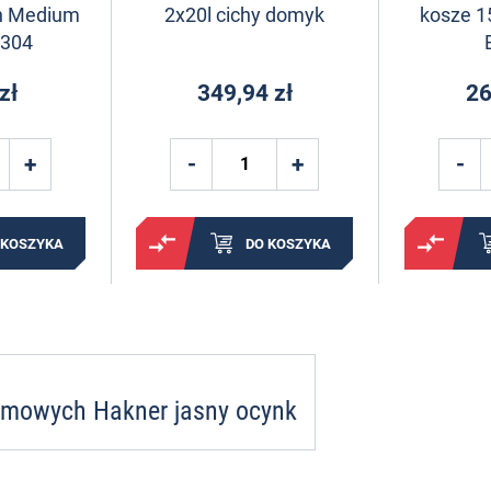
h Medium
2x20l cichy domyk
kosze 15
304
zł
349,94 zł
26
 KOSZYKA
DO KOSZYKA
amowych Hakner jasny ocynk