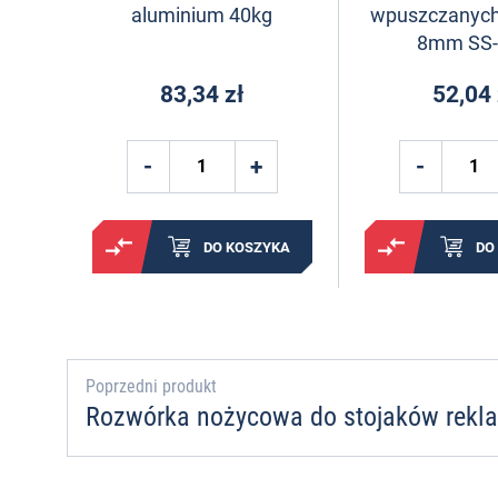
aluminium 40kg
wpuszczanyc
8mm SS-
83,34 zł
52,04 
DO KOSZYKA
DO
Poprzedni produkt
Rozwórka nożycowa do stojaków rekl