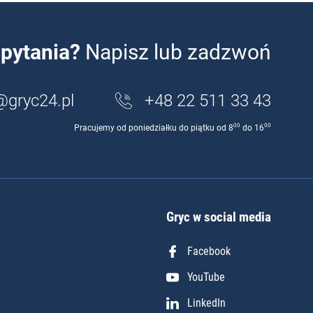
pytania?
Napisz lub zadzwoń
@gryc24.pl
+48 22 511 33 43
00
00
Pracujemy od poniedziałku do piątku od 8
do 16
Gryc w social media
Facebook
YouTube
LinkedIn