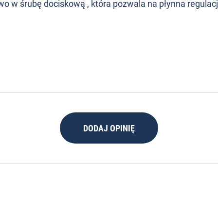
o w śrubę dociskową , która pozwala na płynna regulac
DODAJ OPINIĘ