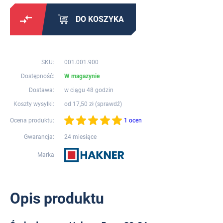
DO KOSZYKA
SKU:
001.001.900
Dostępność:
W magazynie
Dostawa:
w ciągu 48 godzin
Koszty wysyłki:
od 17,50 zł (
sprawdź
)
Ocena produktu:
1 ocen
Gwarancja:
24 miesiące
Marka
Opis produktu