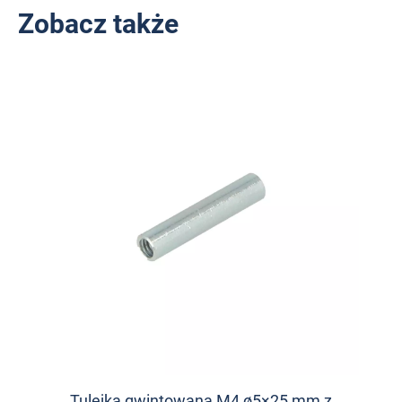
Zobacz także
Tulejka gwintowana M4 ø5×25 mm z