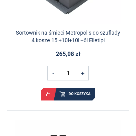
Sortownik na śmieci Metropolis do szuflady
4 kosze 15l+10l+10l +6l Elletipi
265,08 zł
DO KOSZYKA