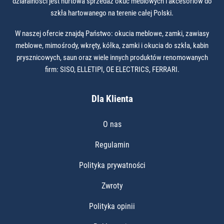
działalności jest hurtowa sprzedaż okuć meblowych i akcesoriów do
szkła hartowanego na terenie całej Polski.
W naszej ofercie znajdą Państwo: okucia meblowe, zamki, zawiasy
meblowe, mimośrody, wkręty, kółka, zamki i okucia do szkła, kabin
prysznicowych, saun oraz wiele innych produktów renomowanych
firm: SISO, ELLETIPI, OE ELECTRICS, FERRARI.
Dla Klienta
O nas
Regulamin
Polityka prywatności
Zwroty
Polityka opinii