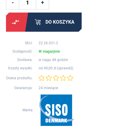
DO KOSZYKA
SKU:
22.26.031-2
Dostępność:
W magazynie
Dostawa:
w ciągu 48 godzin
Koszty wysyłki:
od 49,00 zł (
sprawdź
)
Ocena produktu:
Gwarancja:
24 miesiące
Marka