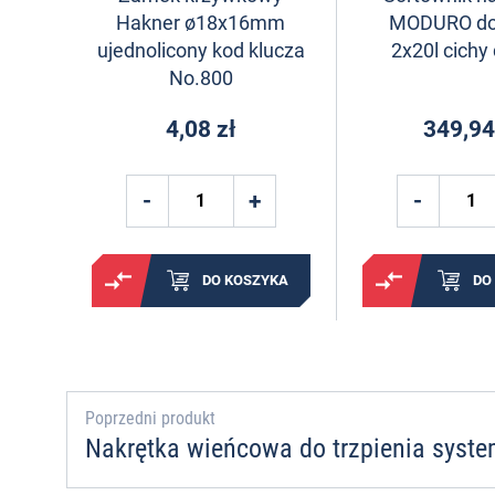
Hakner ø18x16mm
MODURO do 
ujednolicony kod klucza
2x20l cich
No.800
4,08 zł
349,94
DO KOSZYKA
DO
Poprzedni produkt
Nakrętka wieńcowa do trzpienia sys