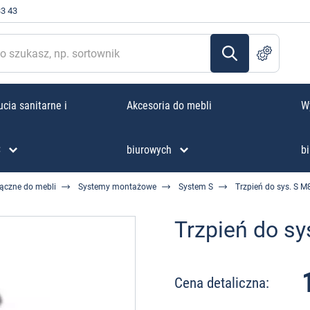
33 43
cia sanitarne i
Akcesoria do mebli
W
C
biurowych
bi
łączne do mebli
Systemy montażowe
System S
Trzpień do sys. S 
Trzpień do s
Cena detaliczna: