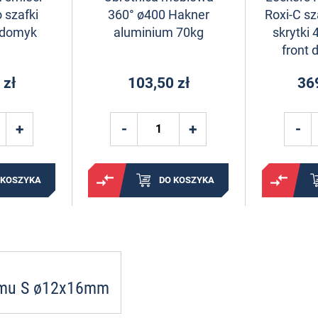
szafki
360° ø400 Hakner
Roxi-C sz
y domyk
aluminium 70kg
skrytki
front 
 zł
103,50 zł
36
 KOSZYKA
DO KOSZYKA
temu S ø12x16mm