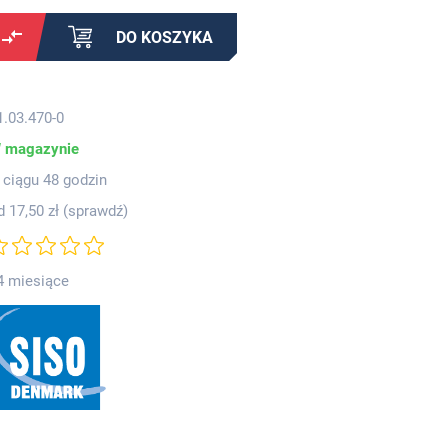
DO KOSZYKA
1.03.470-0
 magazynie
 ciągu 48 godzin
d 17,50 zł (
sprawdź
)
4 miesiące