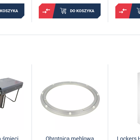
 KOSZYKA
DO KOSZYKA
 śmieci
Obrotnica meblowa
Lockers 