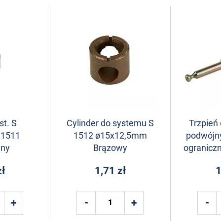
st. S
Cylinder do systemu S
Trzpień
1511
1512 ø15x12,5mm
podwójny
any
Brązowy
ogranicz
zł
1,71 zł
1