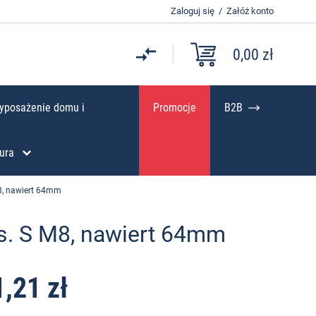
Zaloguj się
/
Załóż konto
0,00 zł
yposażenie domu i
Promocje
B2B
ura
M8, nawiert 64mm
ys. S M8, nawiert 64mm
1,21 zł