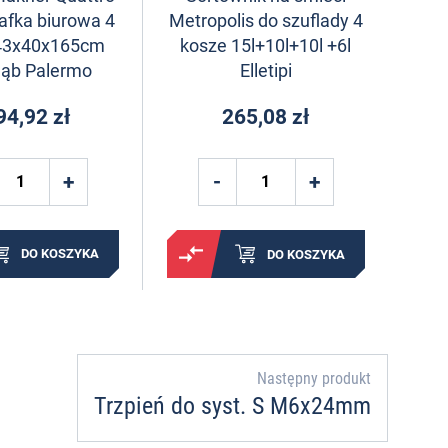
afka biurowa 4
Metropolis do szuflady 4
 43x40x165cm
kosze 15l+10l+10l +6l
dąb Palermo
Elletipi
94,92 zł
265,08 zł
DO KOSZYKA
DO KOSZYKA
Następny produkt
Trzpień do syst. S M6x24mm