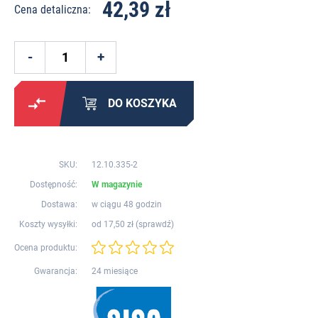
42,39 zł
Cena detaliczna:
DO KOSZYKA
SKU:
12.10.335-2
Dostępność:
W magazynie
Dostawa:
w ciągu 48 godzin
Koszty wysyłki:
od 17,50 zł (
sprawdź
)
Ocena produktu:
Gwarancja:
24 miesiące