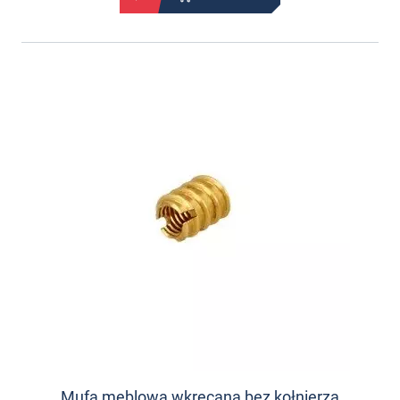
Mufa meblowa wkręcana bez kołnierza