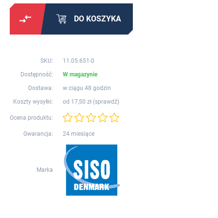
DO KOSZYKA
SKU:
11.05.651-0
Dostępność:
W magazynie
Dostawa:
w ciągu 48 godzin
Koszty wysyłki:
od 17,50 zł (
sprawdź
)
Ocena produktu:
Gwarancja:
24 miesiące
Marka