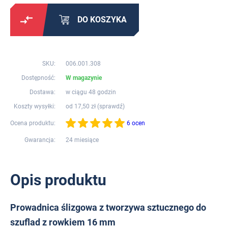
DO KOSZYKA
SKU:
006.001.308
Dostępność:
W magazynie
Dostawa:
w ciągu 48 godzin
Koszty wysyłki:
od 17,50 zł (
sprawdź
)
Ocena produktu:
6 ocen
Gwarancja:
24 miesiące
Opis produktu
Prowadnica ślizgowa z tworzywa sztucznego do
szuflad z rowkiem 16 mm