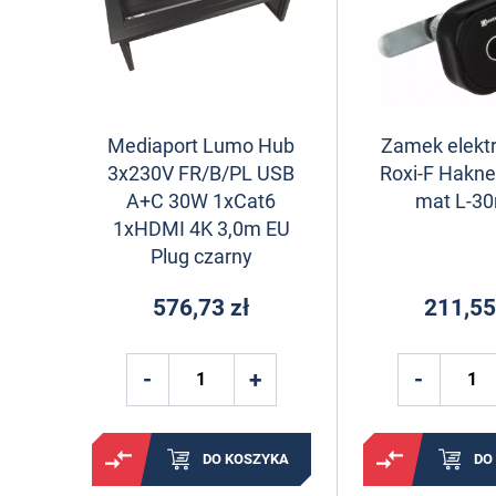
Mediaport Lumo Hub
Zamek elekt
3x230V FR/B/PL USB
Roxi-F Hakne
A+C 30W 1xCat6
mat L-3
1xHDMI 4K 3,0m EU
Plug czarny
576,73 zł
211,55
DO KOSZYKA
DO