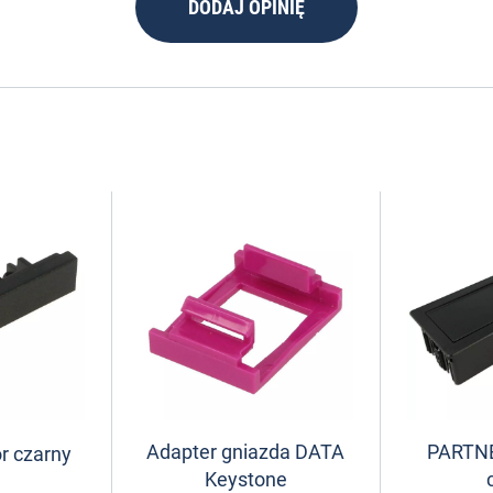
DODAJ OPINIĘ
Adapter gniazda DATA
PARTN
r czarny
Keystone