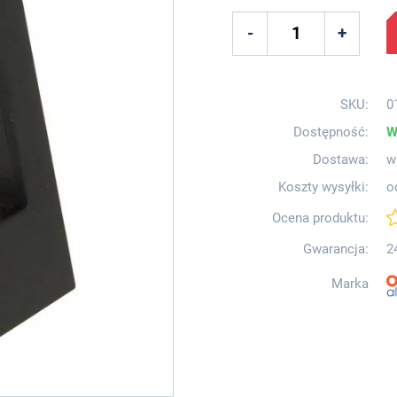
SKU:
0
Dostępność:
W
Dostawa:
w
Koszty wysyłki:
o
Ocena produktu:
Gwarancja:
2
Marka