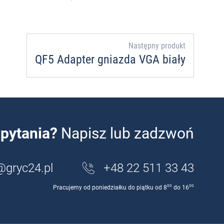
Następny produkt
QF5 Adapter gniazda VGA biały
pytania?
Napisz lub zadzwoń
@gryc24.pl
+48 22 511 33 43
00
00
Pracujemy od poniedziałku do piątku od 8
do 16