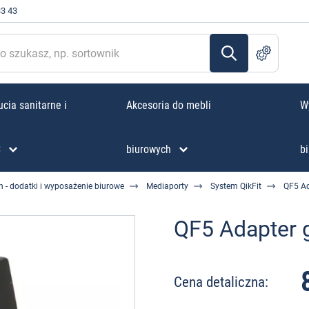
33 43
cia sanitarne i
Akcesoria do mebli
W
C
biurowych
bi
h - dodatki i wyposażenie biurowe
Mediaporty
System QikFit
QF5 Ad
QF5 Adapter 
Cena detaliczna: