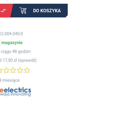
DO KOSZYKA
12.004.045-0
 magazynie
 ciągu 48 godzin
d 17,50 zł (
sprawdź
)
4 miesiące