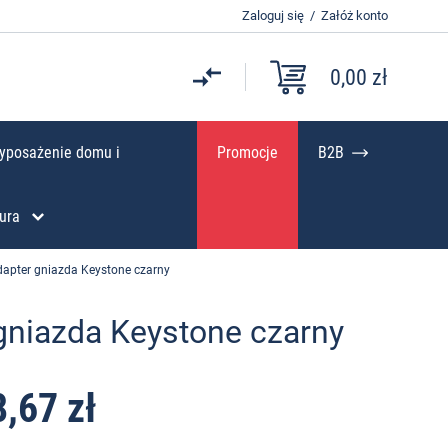
Zaloguj się
/
Załóż konto
0,00 zł
yposażenie domu i
Promocje
B2B
ura
apter gniazda Keystone czarny
gniazda Keystone czarny
8,67 zł