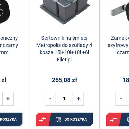
roniczny
Sortownik na śmieci
Zamek e
r czarny
Metropolis do szuflady 4
szyfrowy
0mm
kosze 15l+10l+10l +6l
czar
Elletipi
 zł
265,08 zł
18
 KOSZYKA
DO KOSZYKA