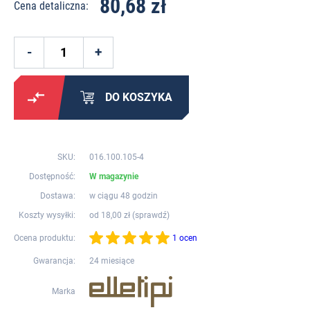
80,68 zł
Cena detaliczna:
DO KOSZYKA
SKU:
016.100.105-4
Dostępność:
W magazynie
Dostawa:
w ciągu 48 godzin
Koszty wysyłki:
od 18,00 zł (
sprawdź
)
Ocena produktu:
1 ocen
Gwarancja:
24 miesiące
Marka