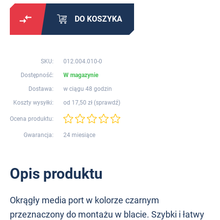
DO KOSZYKA
SKU:
012.004.010-0
Dostępność:
W magazynie
Dostawa:
w ciągu 48 godzin
Koszty wysyłki:
od 17,50 zł (
sprawdź
)
Ocena produktu:
Gwarancja:
24 miesiące
Opis produktu
Okrągły media port w kolorze czarnym
przeznaczony do montażu w blacie. Szybki i łatwy