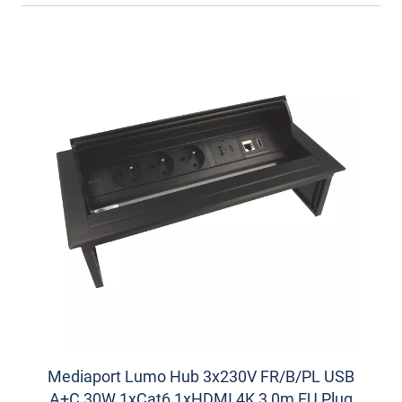
Mediaport Lumo Hub 3x230V FR/B/PL USB
A+C 30W 1xCat6 1xHDMI 4K 3,0m EU Plug