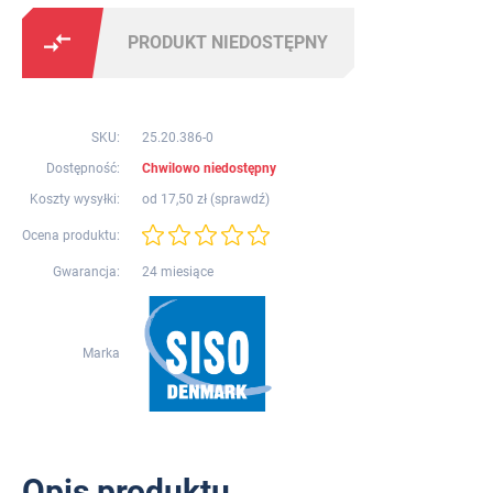
PRODUKT NIEDOSTĘPNY
SKU:
25.20.386-0
Dostępność:
Chwilowo niedostępny
Koszty wysyłki:
od 17,50 zł (
sprawdź
)
Ocena produktu:
Gwarancja:
24 miesiące
Marka
Opis produktu