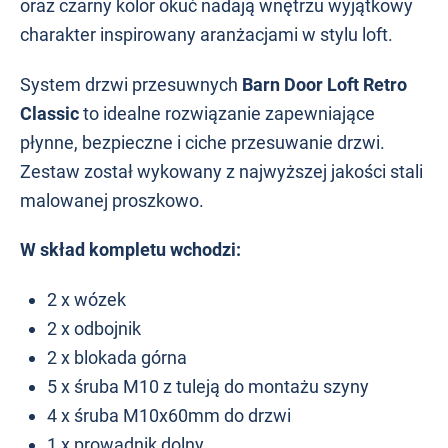
oraz czarny kolor okuć nadają wnętrzu wyjątkowy
charakter inspirowany aranżacjami w stylu loft.
System drzwi przesuwnych
Barn Door Loft Retro
Classic
to idealne rozwiązanie zapewniające
płynne, bezpieczne i ciche przesuwanie drzwi.
Zestaw został wykowany z najwyższej jakości stali
malowanej proszkowo.
W skład kompletu wchodzi:
2 x wózek
2 x odbojnik
2 x blokada górna
5 x śruba M10 z tuleją do montażu szyny
4 x śruba M10x60mm do drzwi
1 x prowadnik dolny