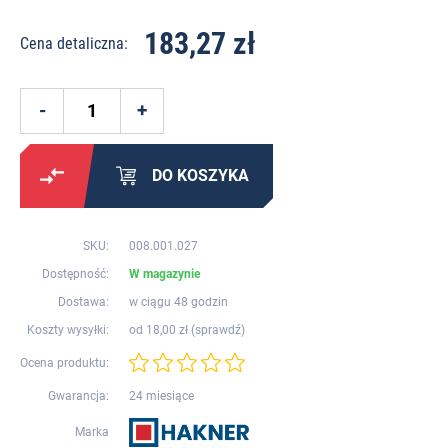
183,27 zł
Cena detaliczna:
DO KOSZYKA
SKU:
008.001.027
Dostępność:
W magazynie
Dostawa:
w ciągu 48 godzin
Koszty wysyłki:
od 18,00 zł (
sprawdź
)
Ocena produktu:
Gwarancja:
24 miesiące
Marka