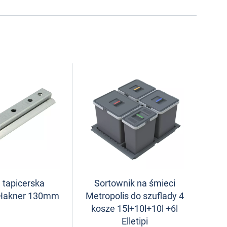
 tapicerska
Sortownik na śmieci
Hakner 130mm
Metropolis do szuflady 4
kosze 15l+10l+10l +6l
Elletipi