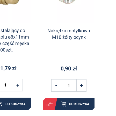
ustalający do
Nakrętka motylkowa
stołu ø8x11mm
M10 żółty ocynk
y część męska
00szt.
1,79 zł
0,90 zł
DO KOSZYKA
DO KOSZYKA