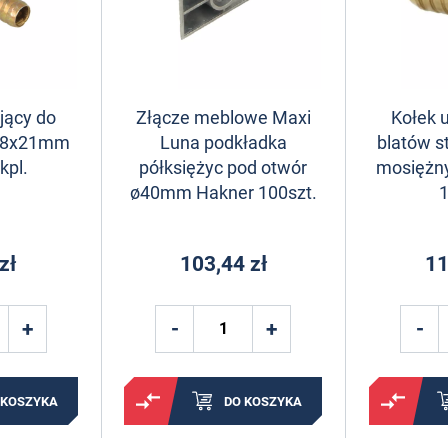
jący do
Złącze meblowe Maxi
Kołek 
 ø8x21mm
Luna podkładka
blatów 
kpl.
półksiężyc pod otwór
mosiężn
ø40mm Hakner 100szt.
1
zł
103,44 zł
11
 KOSZYKA
DO KOSZYKA