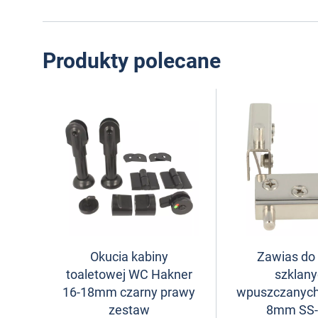
Produkty polecane
Okucia kabiny
Zawias do
toaletowej WC Hakner
szklan
16-18mm czarny prawy
wpuszczanyc
zestaw
8mm SS-