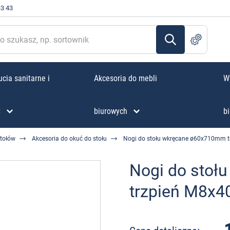
33 43
cia sanitarne i
Akcesoria do mebli
W
C
biurowych
bi
stołów
Akcesoria do okuć do stołu
Nogi do stołu wkręcane ø60x710mm 
Nogi do sto
trzpień M8x4