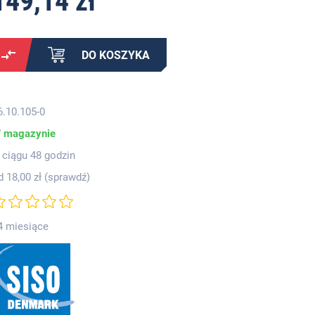
149,14 zł
DO KOSZYKA
6.10.105-0
 magazynie
 ciągu 48 godzin
d 18,00 zł (
sprawdź
)
4 miesiące