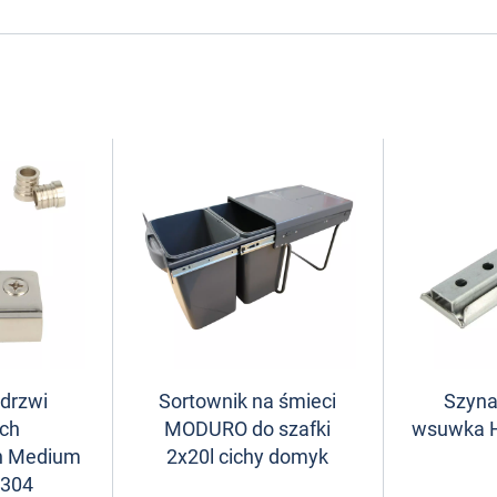
 drzwi
Sortownik na śmieci
Szyna
ych
MODURO do szafki
wsuwka 
h Medium
2x20l cichy domyk
304