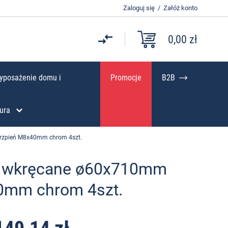
Zaloguj się
/
Załóż konto
0,00 zł
yposażenie domu i
Promocje
B2B
ura
trzpień M8x40mm chrom 4szt.
łu wkręcane ø60x710mm
0mm chrom 4szt.