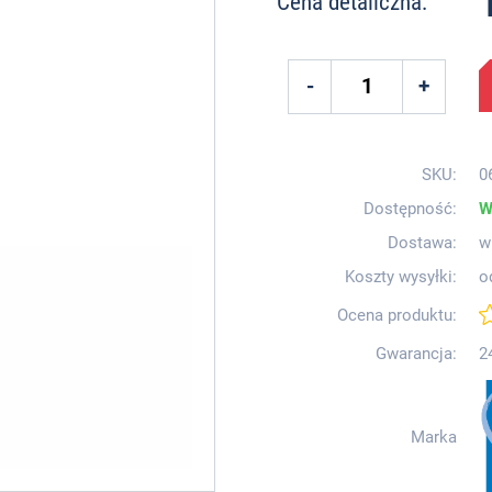
Cena detaliczna:
SKU:
0
Dostępność:
W
Dostawa:
w
Koszty wysyłki:
o
Ocena produktu:
Gwarancja:
2
Marka