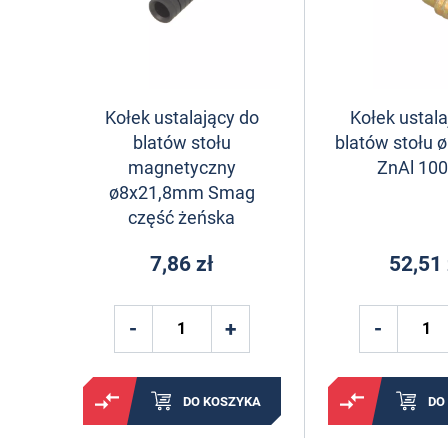
Kołek ustalający do
Kołek ustala
blatów stołu
blatów stołu
magnetyczny
ZnAl 100
ø8x21,8mm Smag
część żeńska
7,86 zł
52,51 
DO KOSZYKA
DO