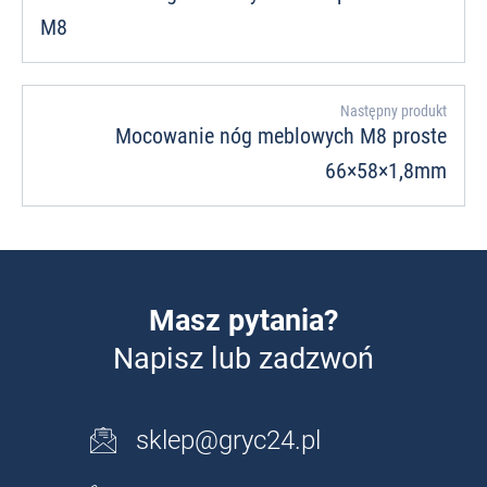
M8
Następny produkt
Mocowanie nóg meblowych M8 proste
66×58×1,8mm
Masz pytania?
Napisz lub zadzwoń
sklep@gryc24.pl