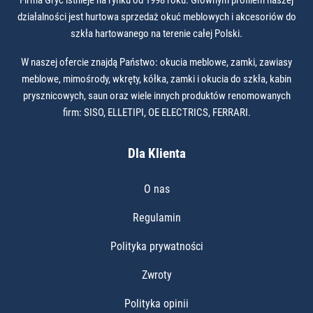
Firma Gryc istnieje na rynku od 1998 roku. Głównym profilem naszej
działalności jest hurtowa sprzedaż okuć meblowych i akcesoriów do
szkła hartowanego na terenie całej Polski.
W naszej ofercie znajdą Państwo: okucia meblowe, zamki, zawiasy
meblowe, mimośrody, wkręty, kółka, zamki i okucia do szkła, kabin
prysznicowych, saun oraz wiele innych produktów renomowanych
firm: SISO, ELLETIPI, OE ELECTRICS, FERRARI.
Dla Klienta
O nas
Regulamin
Polityka prywatności
Zwroty
Polityka opinii