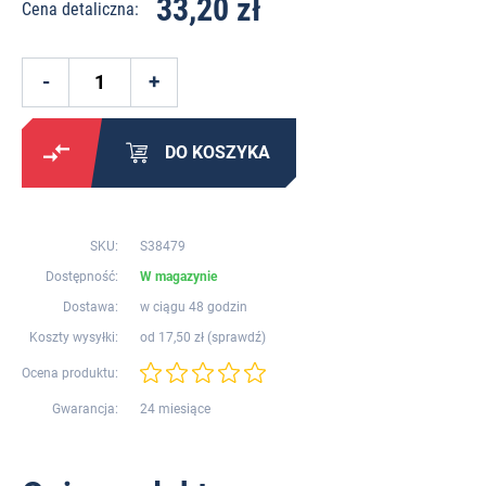
33,20 zł
Cena detaliczna:
DO KOSZYKA
SKU:
S38479
Dostępność:
W magazynie
Dostawa:
w ciągu 48 godzin
Koszty wysyłki:
od 17,50 zł (
sprawdź
)
Ocena produktu:
Gwarancja:
24 miesiące