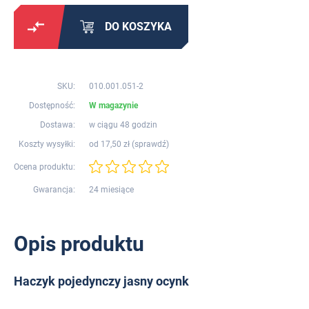
DO KOSZYKA
SKU:
010.001.051-2
Dostępność:
W magazynie
Dostawa:
w ciągu 48 godzin
Koszty wysyłki:
od 17,50 zł (
sprawdź
)
Ocena produktu:
Gwarancja:
24 miesiące
Opis produktu
Haczyk pojedynczy jasny ocynk