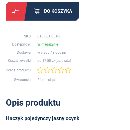
DO KOSZYKA
SKU:
010.001.051-3
Dostępność:
W magazynie
Dostawa:
w ciągu 48 godzin
Koszty wysyłki:
od 17,50 zł (
sprawdź
)
Ocena produktu:
Gwarancja:
24 miesiące
Opis produktu
Haczyk pojedynczy jasny ocynk