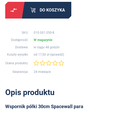
DO KOSZYKA
SKU:
010.001.050-8
Dostępność:
W magazynie
Dostawa:
w ciągu 48 godzin
Koszty wysyłki:
od 17,50 zł (
sprawdź
)
Ocena produktu:
Gwarancja:
24 miesiące
Opis produktu
Wspornik półki 30cm Spacewall para