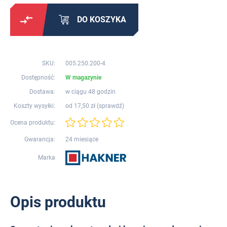
DO KOSZYKA
SKU:
005.250.200-4
Dostępność:
W magazynie
Dostawa:
w ciągu 48 godzin
Koszty wysyłki:
od 17,50 zł (
sprawdź
)
Ocena produktu:
Gwarancja:
24 miesiące
Marka
Opis produktu