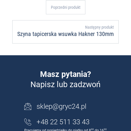
Poprzedni produkt
Następny produkt
Szyna tapicerska wsuwka Hakner 130mm
Masz pytania?
Napisz lub zadzwoń
sklep@gryc24.pl
+48 22 511 33 43
00
00
Pracujemy od poniedziałku do piątku od 8
do 16