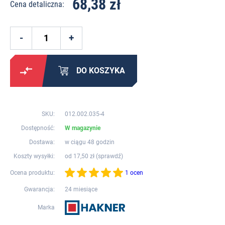
68,38 zł
Cena detaliczna:
DO KOSZYKA
SKU:
012.002.035-4
Dostępność:
W magazynie
Dostawa:
w ciągu 48 godzin
Koszty wysyłki:
od 17,50 zł (
sprawdź
)
Ocena produktu:
1 ocen
Gwarancja:
24 miesiące
Marka