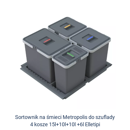
Sortownik na śmieci Metropolis do szuflady
4 kosze 15l+10l+10l +6l Elletipi