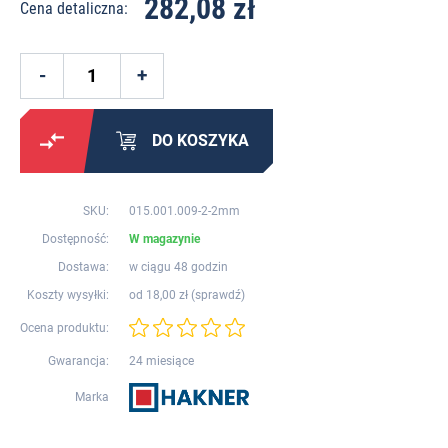
282,08 zł
Cena detaliczna:
DO KOSZYKA
SKU:
015.001.009-2-2mm
Dostępność:
W magazynie
Dostawa:
w ciągu 48 godzin
Koszty wysyłki:
od 18,00 zł (
sprawdź
)
Ocena produktu:
Gwarancja:
24 miesiące
Marka