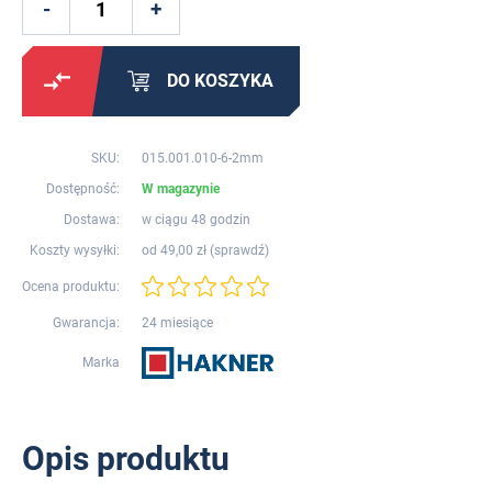
DO KOSZYKA
SKU:
015.001.010-6-2mm
Dostępność:
W magazynie
Dostawa:
w ciągu 48 godzin
Koszty wysyłki:
od 49,00 zł (
sprawdź
)
Ocena produktu:
Gwarancja:
24 miesiące
Marka
Opis produktu