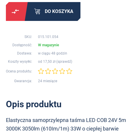
DO KOSZYKA
SKU:
015.101.054
Dostępność:
W magazynie
Dostawa:
w ciągu 48 godzin
Koszty wysyłki:
od 17,50 zł (
sprawdź
)
Ocena produktu:
Gwarancja:
24 miesiące
Opis produktu
Elastyczna samoprzylepna taśma LED COB 24V 5m
3000K 3050lm (610Im/1m) 33W o ciepłej barwie