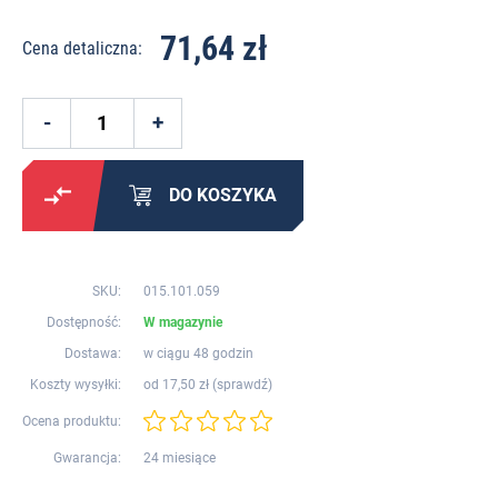
71,64 zł
Cena detaliczna:
DO KOSZYKA
SKU:
015.101.059
Dostępność:
W magazynie
Dostawa:
w ciągu 48 godzin
Koszty wysyłki:
od 17,50 zł (
sprawdź
)
Ocena produktu:
Gwarancja:
24 miesiące