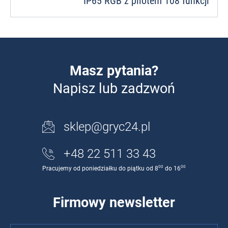
IP65 RGB z pilotem 108 funkcji
Masz pytania?
Napisz lub zadzwoń
sklep@gryc24.pl
+48 22 511 33 43
00
00
Pracujemy od poniedziałku do piątku od 8
do 16
Firmowy newsletter