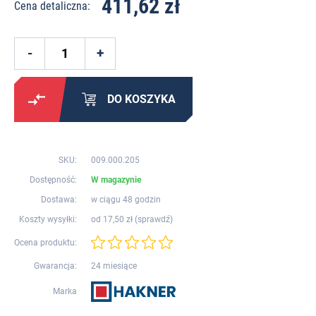
411,62 zł
Cena detaliczna:
DO KOSZYKA
SKU:
009.000.205
Dostępność:
W magazynie
Dostawa:
w ciągu 48 godzin
Koszty wysyłki:
od 17,50 zł (
sprawdź
)
Ocena produktu:
Gwarancja:
24 miesiące
Marka