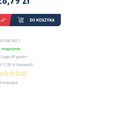
28,79 zł
DO KOSZYKA
09.000.082-7
 magazynie
 ciągu 48 godzin
d 17,50 zł (
sprawdź
)
4 miesiące