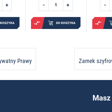
 KOSZYKA
DO KOSZYKA
ywatny Prawy
Zamek szyfro
Masz 