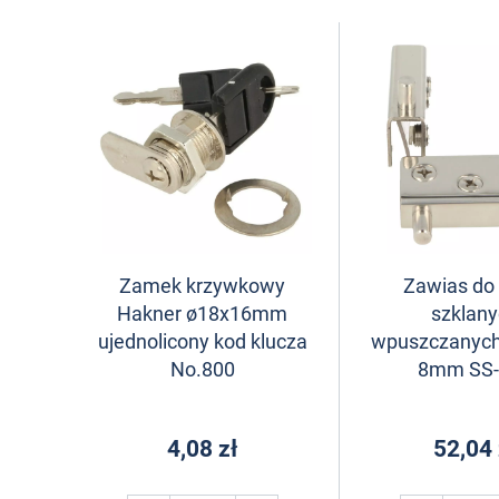
Zamek krzywkowy
Zawias do
Hakner ø18x16mm
szklan
ujednolicony kod klucza
wpuszczanyc
No.800
8mm SS-
4,08 zł
52,04 