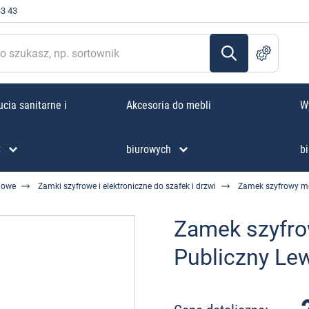
33 43
cia sanitarne i
Akcesoria do mebli
W
C
biurowych
bi
lowe
Zamki szyfrowe i elektroniczne do szafek i drzwi
Zamek szyfrowy m
Zamek szyfr
Publiczny Le