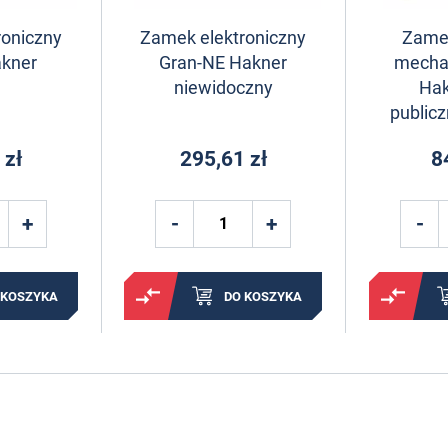
roniczny
Zamek elektroniczny
Zame
akner
Gran-NE Hakner
mecha
niewidoczny
Hak
public
 zł
295,61 zł
8
 KOSZYKA
DO KOSZYKA