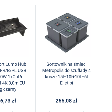
ort Lumo Hub
Sortownik na śmieci
 FR/B/PL USB
Metropolis do szuflady 4
30W 1xCat6
kosze 15l+10l+10l +6l
 4K 3,0m EU
Elletipi
g czarny
6,73 zł
265,08 zł