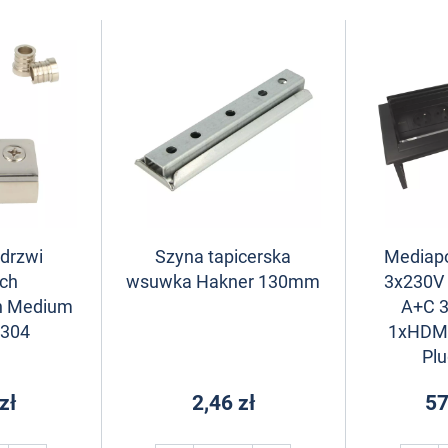
 drzwi
Szyna tapicerska
Mediap
ych
wsuwka Hakner 130mm
3x230V
h Medium
A+C 
304
1xHDMI
Plu
zł
2,46 zł
57