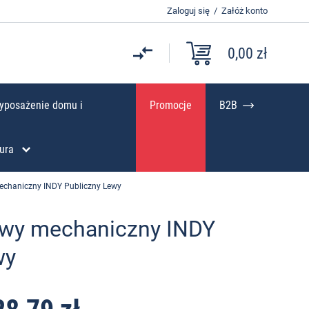
Zaloguj się
/
Załóż konto
0,00 zł
yposażenie domu i
Promocje
B2B
ura
echaniczny INDY Publiczny Lewy
owy mechaniczny INDY
wy