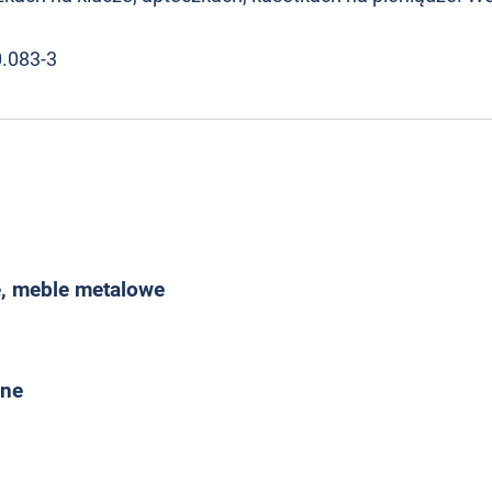
0.083-3
, meble metalowe
zne