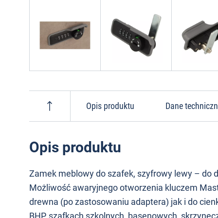
Opis produktu
Dane technicz
Opis produktu
Zamek meblowy do szafek, szyfrowy lewy – do drz
Możliwość awaryjnego otworzenia kluczem Maste
drewna (po zastosowaniu adaptera) jak i do cie
BHP, szafkach szkolnych, basenowych, skrzynecz