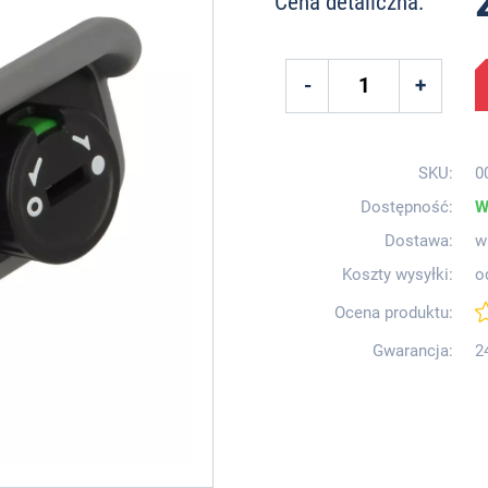
Cena detaliczna:
SKU:
0
Dostępność:
W
Dostawa:
w
Koszty wysyłki:
o
Ocena produktu:
Gwarancja:
2