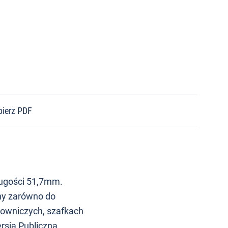
bierz PDF
długości 51,7mm.
ny zarówno do
cowniczych, szafkach
rsja Publiczna.