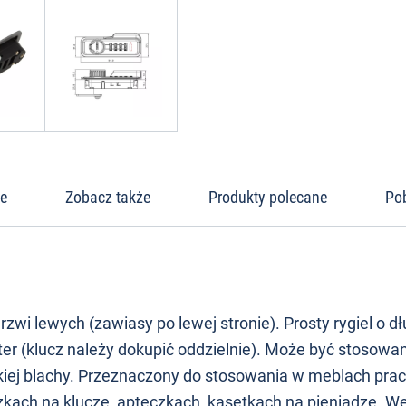
ne
Zobacz także
Produkty polecane
Po
wi lewych (zawiasy po lewej stronie). Prosty rygiel o 
r (klucz należy dokupić oddzielnie). Może być stosowa
nkiej blachy. Przeznaczony do stosowania w meblach pra
kach na klucze, apteczkach, kasetkach na pieniądze. We