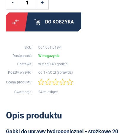
DO KOSZYKA
SKU:
004.001.019-4
Dostępność:
W magazynie
Dostawa:
w ciągu 48 godzin
Koszty wysyłki:
od 17,50 zł (
sprawdź
)
Ocena produktu:
Gwarancja:
24 miesiące
Opis produktu
Gąbki do uprawy hydroponicznej - stożkowe 20