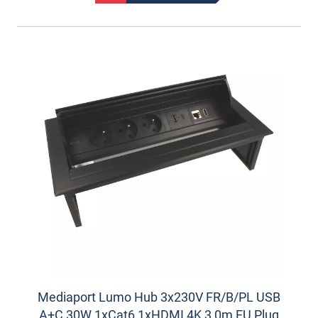
Mediaport Lumo Hub 3x230V FR/B/PL USB
A+C 30W 1xCat6 1xHDMI 4K 3,0m EU Plug