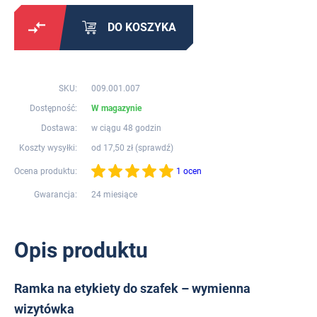
DO KOSZYKA
SKU:
009.001.007
Dostępność:
W magazynie
Dostawa:
w ciągu 48 godzin
Koszty wysyłki:
od 17,50 zł (
sprawdź
)
Ocena produktu:
1 ocen
Gwarancja:
24 miesiące
Opis produktu
Ramka na etykiety do szafek – wymienna
wizytówka