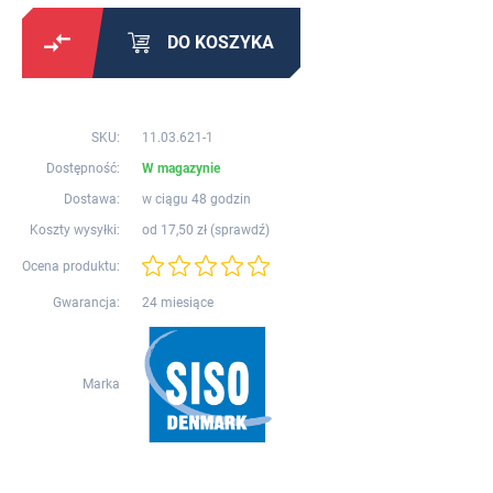
DO KOSZYKA
SKU:
11.03.621-1
Dostępność:
W magazynie
Dostawa:
w ciągu 48 godzin
Koszty wysyłki:
od 17,50 zł (
sprawdź
)
Ocena produktu:
Gwarancja:
24 miesiące
Marka