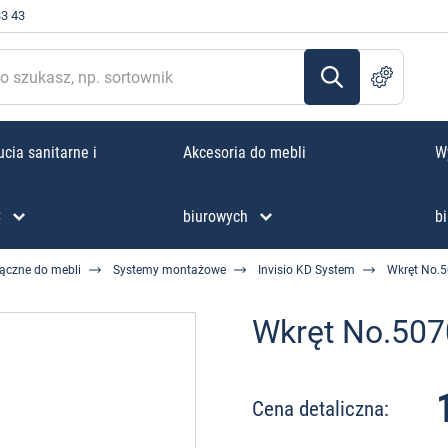
33 43
cia sanitarne i
Akcesoria do mebli
W
C
biurowych
bi
łączne do mebli
Systemy montażowe
Invisio KD System
Wkręt No.
Wkręt No.50
Cena detaliczna: