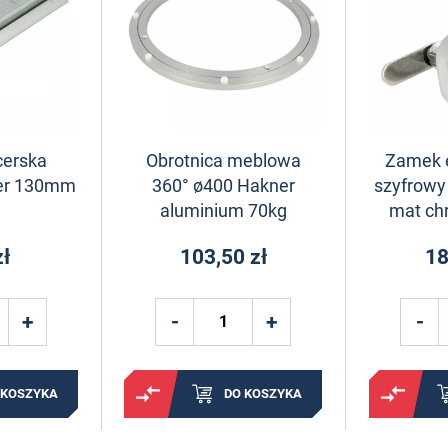
cerska
Obrotnica meblowa
Zamek e
er 130mm
360° ø400 Hakner
szyfrowy
aluminium 70kg
mat c
zł
103,50 zł
18
 KOSZYKA
DO KOSZYKA