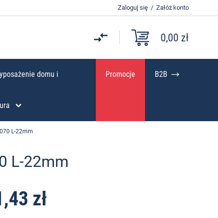
Zaloguj się
/
Załóż konto
0,00 zł
yposażenie domu i
Promocje
B2B
ura
5070 L-22mm
70 L-22mm
1,43 zł