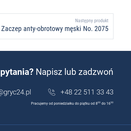
Następny produkt
Zaczep anty-obrotowy męski No. 2075
pytania?
Napisz lub zadzwoń
@gryc24.pl
+48 22 511 33 43
00
00
Pracujemy od poniedziałku do piątku od 8
do 16