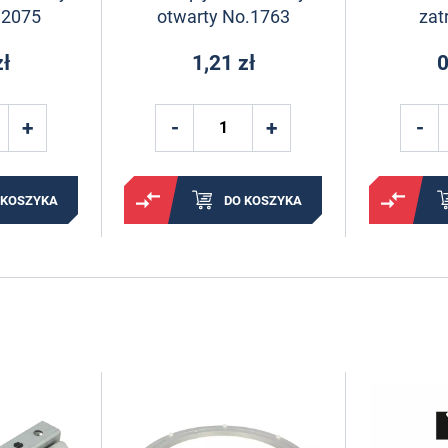
 2075
otwarty No.1763
zat
zł
1,21 zł
0
 KOSZYKA
DO KOSZYKA