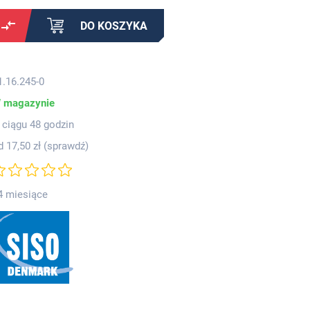
DO KOSZYKA
1.16.245-0
 magazynie
 ciągu 48 godzin
d 17,50 zł (
sprawdź
)
4 miesiące