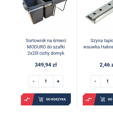
Sortownik na śmieci
Szyna tapi
MODURO do szafki
wsuwka Hakn
2x20l cichy domyk
349,94 zł
2,46 
DO KOSZYKA
DO