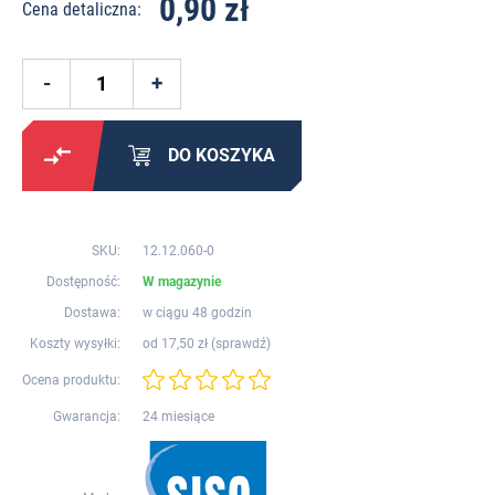
0,90 zł
Cena detaliczna:
DO KOSZYKA
SKU:
12.12.060-0
Dostępność:
W magazynie
Dostawa:
w ciągu 48 godzin
Koszty wysyłki:
od 17,50 zł (
sprawdź
)
Ocena produktu:
Gwarancja:
24 miesiące