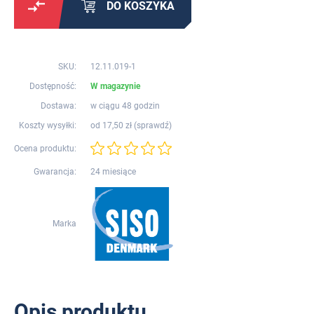
DO KOSZYKA
SKU:
12.11.019-1
Dostępność:
W magazynie
Dostawa:
w ciągu 48 godzin
Koszty wysyłki:
od 17,50 zł (
sprawdź
)
Ocena produktu:
Gwarancja:
24 miesiące
Marka
Opis produktu