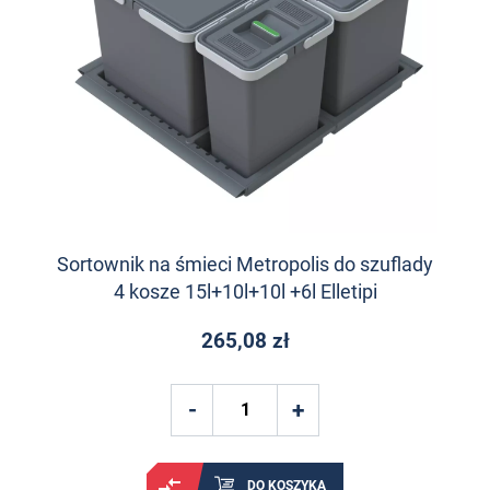
Sortownik na śmieci Metropolis do szuflady
4 kosze 15l+10l+10l +6l Elletipi
265,08 zł
DO KOSZYKA