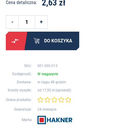
2,63 zł
Cena detaliczna:
DO KOSZYKA
SKU:
001.000.013
Dostępność:
W magazynie
Dostawa:
w ciągu 48 godzin
Koszty wysyłki:
od 17,50 zł (
sprawdź
)
Ocena produktu:
Gwarancja:
24 miesiące
Marka