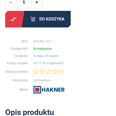
DO KOSZYKA
SKU:
013.001.312
Dostępność:
W magazynie
Dostawa:
w ciągu 48 godzin
Koszty wysyłki:
od 17,50 zł (
sprawdź
)
Ocena produktu:
Gwarancja:
24 miesiące
Marka
Opis produktu