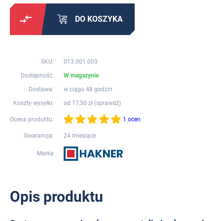
DO KOSZYKA
SKU:
013.001.003
Dostępność:
W magazynie
Dostawa:
w ciągu 48 godzin
Koszty wysyłki:
od 17,50 zł (
sprawdź
)
Ocena produktu:
1 ocen
Gwarancja:
24 miesiące
Marka
Opis produktu