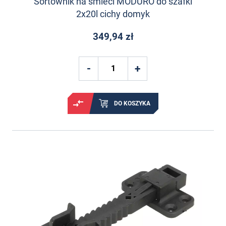
Sortownik na śmieci MODURO do szafki
2x20l cichy domyk
349,94 zł
DO KOSZYKA